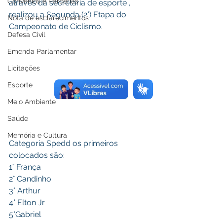
Convênios e Parcerias
através da secretaria de esporte , 
realizou a Segunda (2°) Etapa do 
Nota de esclarecimentos
Campeonato de Ciclismo.
Defesa Civil
Emenda Parlamentar
Licitações
Esporte
Meio Ambiente
Saúde
Memória e Cultura
Categoria Spedd os primeiros 
colocados são:
1° França
2° Candinho
3° Arthur
4° Elton Jr
5°Gabriel