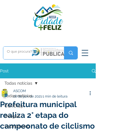
Post
Todas notícias
ASCOM
Todas notícias
28 de jun. de 2021
1 min de leitura
Prefeitura municipal
COVD-19
realiza 2° etapa do
Dengue
campeonato de cilclismo
Vacinômetro