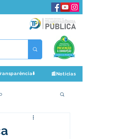
ransparência⬇️
📰Notícias
o
ltura e Lazer
ca