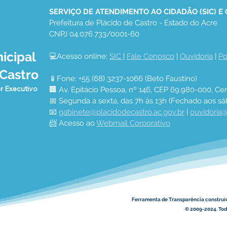
SERVIÇO DE ATENDIMENTO AO CIDADÃO (SIC) E
Prefeitura de Plácido de Castro - Estado do Acre
CNPJ 04.076.733/0001-60
icipal
💻Acesso online: 
SIC 
| 
Fale Conosco
 | 
Ouvidoria
 | 
Po
PREFEITURA DE PLÁCIDO
PAR
 Castro
APROVEITA O VERÃO E
ENT
📱Fone: +55 (68) 3237-1066 (Beto Faustino)
AVANÇA NA CORREÇÃO E
GAR
r Executivo
🏢 Av. Epitácio Pessoa, nº 146, CEP 69.980-000, Cen
DESOBSTRUÇÃO DE
SOB
📅 Segunda a sexta, das 7h às 13h (Fechado aos sá
BUEIROS
📧 
gabinete@placidodecastro.ac.gov.br
 | 
ouvidoria@
📨 Acesso ao 
Webmail Corporativo
Ferramenta de Transparência construí
© 2009-2024. Todo