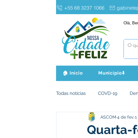
+55 68 3237 1066
gabinet
Olá, Be
🏠 Início
Município⬇️
Todas notícias
COVD-19
De
ASCOM
4 de fev.
1
Infraestrutura e Obras
Agri
Quarta-