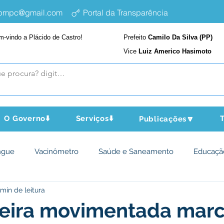
epmpc@gmail.com
Portal da Transparência
m-vindo a Plácido de Castro!
Prefeito
Camilo Da Silva (PP)
Vice
Luiz Americo Hasimoto
O Governo⬇️
Serviços⬇️
T
Publicações🔽
ngue
Vacinômetro
Saúde e Saneamento
Educaçã
 min de leitura
cultura e Meio Ambiente
Assistência Social
Desporto Cu
feira movimentada mar