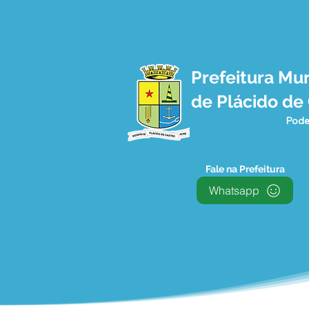
Prefeitura Mun
Plácido de Castro, um
de Plácido de
verdadeiro canteiro de
Obras
Pode
Fale na Prefeitura
Whatsapp