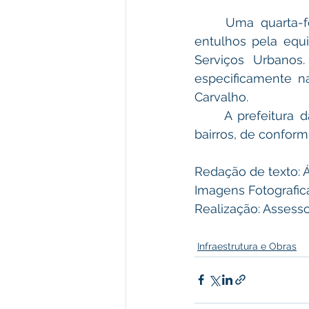
	Uma quarta-feira marcada na continuidade dos serviços de recolhimento de 
entulhos pela equi
Serviços Urbanos.
especificamente n
Carvalho.
	A prefeitura dará continuidade a esses recolhimentos, que chegará a todos os 
bairros, de confor
Redação de texto: Á
Imagens Fotografica
Realização: Asses
Infraestrutura e Obras