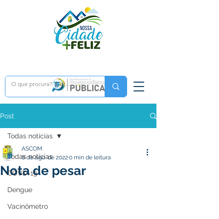
Post
Todas notícias
ASCOM
Todas notícias
8 de ago. de 2022
0 min de leitura
Nota de pesar
COVD-19
Dengue
Vacinômetro